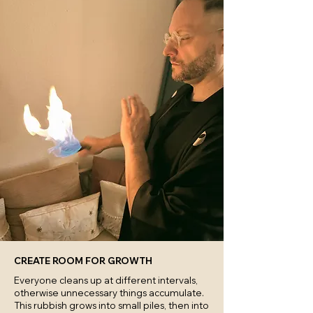
CREATE ROOM FOR GROWTH
Everyone cleans up at different intervals,
otherwise unnecessary things accumulate.
This rubbish grows into small piles, then into