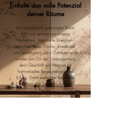
Entfalte das volle Potenzial
deiner Räume
Ein energetisch gereinigter Raum
fühlt sich an wie ein inneres
Aufatmen. Stagnierte Energien
weichen neuer Frische, Kreativität
und Leichtigkeit. Dein Zuhause wird
wieder ein Ort der Geborgenheit,
dein Geschäft ein Magnet für
harmonische Begegnungen und
Erfolg. Denn wenn der Raum klar
ist, kann das Leben in ihm frei
fließen.