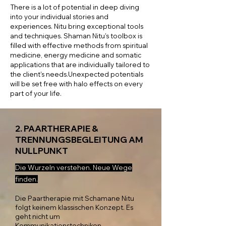
There is a lot of potential in deep diving
into your individual stories and
experiences. Nitu bring exceptional tools
and techniques. Shaman Nitu's toolbox is
filled with effective methods from spiritual
medicine, energy medicine and somatic
applications that are individually tailored to
the client's needs.Unexpected potentials
will be set free with halo effects on every
part of your life.
2. PAARTHERAPIE &
TRENNUNGSBEGLEITUNG AM
NULLPUNKT
Die Wurzeln verstehen. Neue Wege
finden.
Die Paartherapie mit Schamane Nitu
folgt keinem klassischen Konzept. Es
geht nicht um
Kommunikationstechniken,