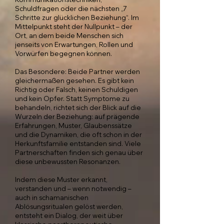
Schuldfragen oder die nächsten „7
Schritte zur glücklichen Beziehung“. Im
Mittelpunkt steht der Nullpunkt – der
Ort, an dem beide Menschen sich
jenseits von Erwartungen, Rollen und
Vorwürfen begegnen können.
Das Besondere: Beide Partner werden
gleichermaßen gesehen. Es gibt kein
Richtig oder Falsch, keinen Schuldigen
und kein Opfer. Statt Symptome zu
behandeln, richtet sich der Blick auf die
Wurzeln der Beziehung: auf prägende
Erfahrungen, Muster, Glaubenssätze
und die Dynamiken, die oft schon in der
Herkunftsfamilie entstanden sind. Viele
Partnerschaften finden sich genau über
diese unbewussten Resonanzen.
Indem diese Muster erkannt,
verstanden und – wenn notwendig –
auch in schamanischen
Ablösungsritualen gelöst werden,
entsteht ein Dialog, der weit über