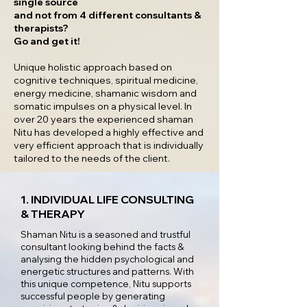
single source
and not from 4 different consultants &
therapists?
Go and get it!
Unique holistic approach based on
cognitive techniques, spiritual medicine,
energy medicine, shamanic wisdom and
somatic impulses on a physical level. In
over 20 years the experienced shaman
Nitu has developed a highly effective and
very efficient approach that is individually
tailored to the needs of the client.
1. INDIVIDUAL LIFE CONSULTING
& THERAPY
Shaman Nitu is a seasoned and trustful
consultant looking behind the facts &
analysing the hidden psychological and
energetic structures and patterns. With
this unique competence, Nitu supports
successful people by generating