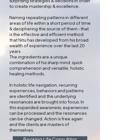
surprising strategies & decisions in order
to create mastership & excellence.
Naming repeating patterns in different
areas of life within a short period of time
& deciphering the source of them - that
is the effective and efficient method
that Nitu has developed from his broad
wealth of experience over the last 20
years.
The ingredients are a unique
combination of his sharp mind, quick
comprehension and versatile, holistic
healing methods.
In holistic life navigation, recurring
experiences, behaviors and patterns
are identified and the underlying
resonances are brought into focus. In
this expanded awareness, experiences
can be processed and the resonances
can be changed. Action is free again
and the clients are masters of
themselves.
Booking Life Consulting