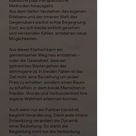
klassische paartherapeutische
Methoden hinausgeht.
Aus dem tiefen Verstehen des eigenen
Erlebens und der inneren Welt des
Gegenübers wächst echte Begegnung.
Dort, wo sich beide wirklich gesehen
und verstanden fühlen, entstehen neue
Möglichkeiten.
Aus dieser Klarheit kann ein
gemeinsamer Weg neu entstehen –
oder die Gewissheit, dass ein
getrenntes Weitergehen der
stimmigere ist. In beiden Fällen ist das
Ziel nicht, eine Beziehung um jeden
Preis zu erhalten, sondern einen Raum
zu schaffen, in dem beide Menschen in
Frieden, Würde und Verbundenheit ihre
eigene Wahrheit erkennen können.
Auch wenn nur ein Partner bereit ist,
beginnt Veränderung. Denn jede innere
Entwicklung verändert die Dynamik
einer Beziehung. So stärkt die
Begleitung nicht nur die Verbindung