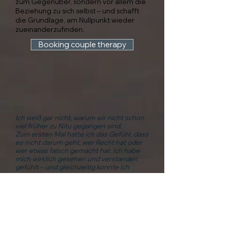
zum Gegenüber, sondern vor allem die
Beziehung zu sich selbst – und schafft
die Grundlage, am Nullpunkt wieder
zueinanderzufinden.
Booking couple therapy
I
ch weiß gar nicht, warum wir nicht schon
viel früher zu Nitu gegangen sind.
Zum ersten Mal hatte ich das Gefühl, dass
es nicht darum geht, wer Recht hat oder
wer etwas falsch gemacht hat. Ich habe
mich wirklich gesehen und verstanden
gefühlt – und gleichzeitig konnte ich
meine Frau auf eine ganz neue Weise
verstehen.
Es ging nicht darum, an unserer
Beziehung herumzudoktern, sondern zu
erkennen, was jeder von uns mitbringt
und warum wir immer wieder in dieselben
Muster geraten.